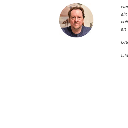
Heu
ein
vol
an 
Und
Ola